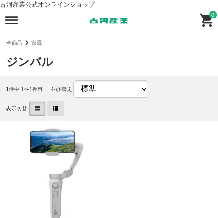
古河産業公式オンラインショップ
0
全商品
家電
ジンバル
1
件中 1〜1件目
並び替え
表示切替