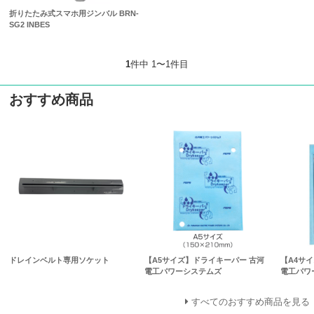
折りたたみ式スマホ用ジンバル BRN-
SG2 INBES
1
件中 1〜1件目
おすすめ商品
ドレインベルト専用ソケット
【A5サイズ】ドライキーパー 古河
【A4サ
電工パワーシステムズ
電工パワ
すべてのおすすめ商品を見る