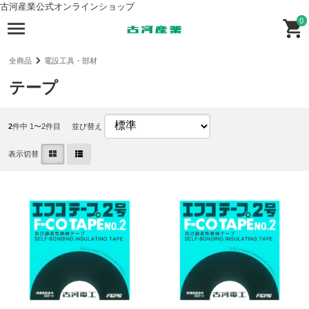
古河産業公式オンラインショップ
0
全商品
電設工具・部材
テープ
2
件中 1〜2件目
並び替え
表示切替