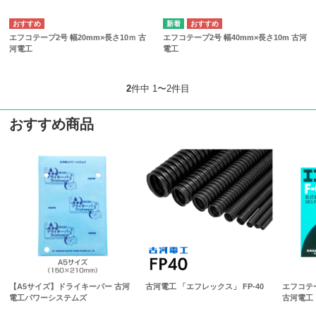
エフコテープ2号 幅20mm×長さ10ｍ 古
エフコテープ2号 幅40mm×長さ10m 古河
河電工
電工
2
件中 1〜2件目
おすすめ商品
【A5サイズ】ドライキーパー 古河
古河電工 「エフレックス」 FP-40
エフコテー
電工パワーシステムズ
古河電工