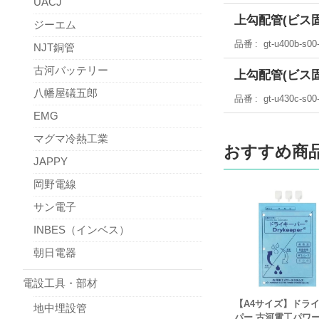
UACJ
上勾配管(ビス固定タ
ジーエム
品番
gt-u400b-s00
NJT銅管
古河バッテリー
上勾配管(ビス固定タ
八幡屋礒五郎
品番
gt-u430c-s00
EMG
マグマ冷熱工業
おすすめ商
JAPPY
岡野電線
サン電子
INBES（インベス）
朝日電器
電設工具・部材
【A4サイズ】ドラ
地中埋設管
パー 古河電工パワ