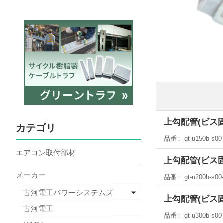
上勾配管(ビス固定タ
カテゴリ
品番
gt-u150b-s00
エアコン取付部材
上勾配管(ビス固定タ
メーカー
品番
gt-u200b-s00
古河電工パワーシステムズ
上勾配管(ビス固定タ
古河電工
品番
gt-u300b-s00