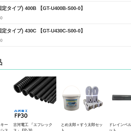
イプ) 400B 【GT-U400B-S00-0】
-0
イプ) 430C 【GT-U430C-S00-0】
-0
品
イキー
古河電工 「エフレック
とめ太郎＋すう太郎セッ
ドレインベ
ーシス
ス」 FP-30
ト
ット