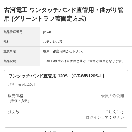
古河電工 ワンタッチバンド直管用・曲がり管
用 (グリーントラフ蓋固定方式)
商品管理番号
gt-wb
素材
ステンレス製
注意事項
納期：都度お問合せ下さい。
商品説明
・300B用以外は直管用と曲がり管用が兼用となります。
ワンタッチバンド直管用 120S 【GT-WB120S-L】
品番
gt-wb120s-l
販売価格
会員のみ公開
（単価 × 入数）
注文数
ご注文には
ログイン
してください