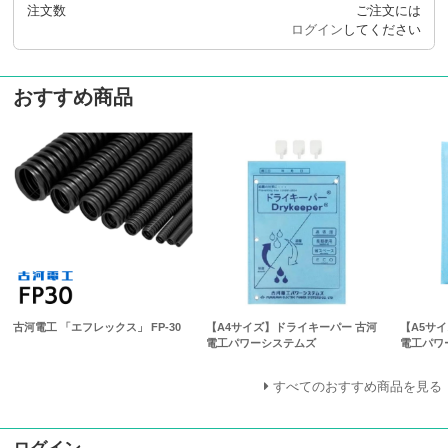
注文数
ご注文には
ログイン
してください
おすすめ商品
古河電工 「エフレックス」 FP-30
【A4サイズ】ドライキーパー 古河
【A5サ
電工パワーシステムズ
電工パワ
すべてのおすすめ商品を見る