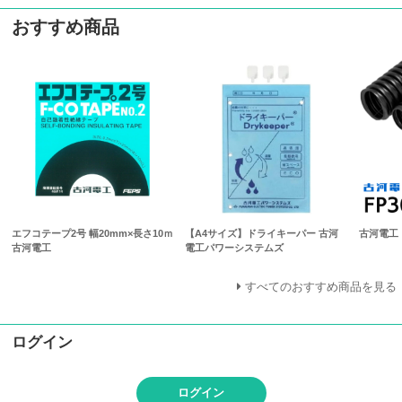
おすすめ商品
エフコテープ2号 幅20mm×長さ10ｍ
【A4サイズ】ドライキーパー 古河
古河電工 
古河電工
電工パワーシステムズ
すべてのおすすめ商品を見る
ログイン
ログイン