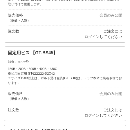
取り付けて使用します。
販売価格
会員のみ公開
（単価 × 入数）
注文数
ご注文には
ログイン
してください
固定用ビス 【GT-BS45】
品番
gt-bs45
150B・200B・300B・400B・430C
※ビス固定用 GT-□□□□□-S□O-□
※サイズ150B以上は、ボルト受け金具(GT-BUK)は、トラフ本体に装着されてお
ります。
販売価格
会員のみ公開
（単価 × 入数）
注文数
ご注文には
ログイン
してください