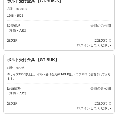
ボルト受け金具 【GT-BUK-S】
品番
gt-buk-s
120S・150S
販売価格
会員のみ公開
（単価 × 入数）
注文数
ご注文には
ログイン
してください
ボルト受け金具 【GT-BUK】
品番
gt-buk
※サイズ150B以上は、ボルト受け金具(GT-BUK)はトラフ本体に装着されており
ます。
販売価格
会員のみ公開
（単価 × 入数）
注文数
ご注文には
ログイン
してください