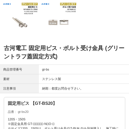
古河電工 固定用ビス・ボルト受け金具 (グリー
ントラフ蓋固定方式)
商品管理番号
gt-bs
素材
ステンレス製
注意事項
納期：都度お問合せ下さい。
固定用ビス 【GT-BS20】
品番
gt-bs20
120S・150S
※固定金具用 GT-□□□□□-N□O-□
※サイズ120S、150Sは、ボルト受け金具(GT-BUK-S)を別途購入し、施工時に