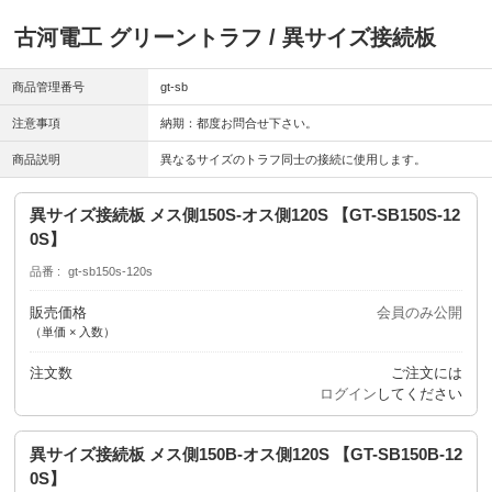
古河電工 グリーントラフ / 異サイズ接続板
商品管理番号
gt-sb
注意事項
納期：都度お問合せ下さい。
商品説明
異なるサイズのトラフ同士の接続に使用します。
異サイズ接続板 メス側150S-オス側120S 【GT-SB150S-12
0S】
品番
gt-sb150s-120s
販売価格
会員のみ公開
（単価 × 入数）
注文数
ご注文には
ログイン
してください
異サイズ接続板 メス側150B-オス側120S 【GT-SB150B-12
0S】